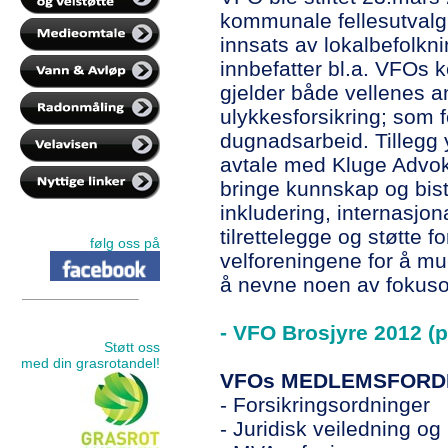
kommunale fellesutvalg. V
innsats av lokalbefolk
innbefatter bl.a. VFOs 
gjelder både vellenes a
ulykkesforsikring; som 
dugnadsarbeid. Tillegg 
avtale med Kluge Advok
bringe kunnskap og bista
inkludering, internasjon
tilrettelegge og støtte
følg oss på
velforeningene for å mul
å nevne noen av fokuso
- VFO Brosjyre 2012 (p
Støtt oss
med din grasrotandel!
VFOs MEDLEMSFORD
- Forsikringsordninger
- Juridisk veiledning og