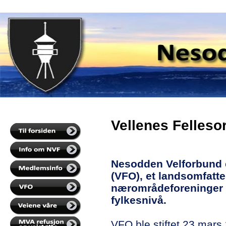
Vellenes Felleso
Nesodden Velforbund er
(VFO), et landsomfatt
nærområdeforeninger 
fylkesnivå.
VFO ble stiftet 23.mars 